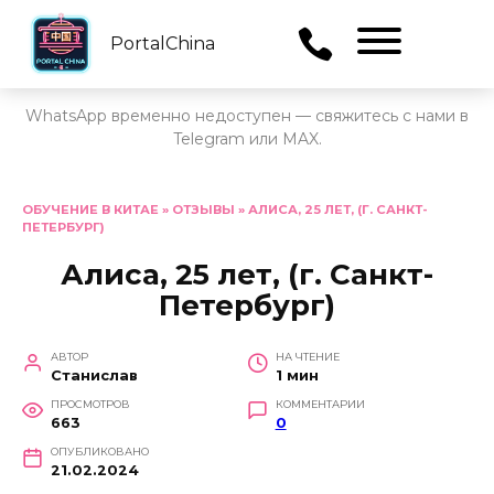
PortalChina
Menu
WhatsApp временно недоступен — свяжитесь с нами в
Telegram или MAX.
Перейти
к
ОБУЧЕНИЕ В КИТАЕ
»
ОТЗЫВЫ
»
АЛИСА, 25 ЛЕТ, (Г. САНКТ-
ПЕТЕРБУРГ)
содержанию
Алиса, 25 лет, (г. Санкт-
Петербург)
АВТОР
НА ЧТЕНИЕ
Станислав
1 мин
ПРОСМОТРОВ
КОММЕНТАРИИ
663
0
ОПУБЛИКОВАНО
21.02.2024