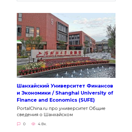
Шанхайский Университет Финансов
и Экономики / Shanghai University of
Finance and Economics (SUFE)
PortalChina.ru про университет Общие
сведения о Шанхайском
0
4.8к.