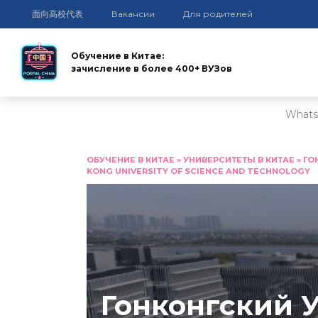
面向高校代表
Вакансии
Для родителей
Обучение в Китае:
зачисление в более 400+ ВУЗов
Whats
Перейти
к
ОБУЧЕНИЕ В КИТАЕ
»
УНИВЕРСИТЕТЫ В КИТАЕ
»
ГО
KONG UNIVERSITY OF SCIENCE AND TECHNOLOGY
содержанию
Гонконгский 