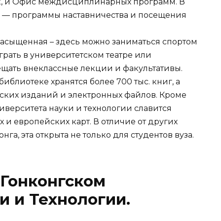
к, и Офис междисциплинарных программ. В
с — программы наставничества и посещения
насыщенная – здесь можно заниматься спортом
играть в университетском театре или
сещать внеклассные лекции и факультативы.
иблиотеке хранятся более 700 тыс. книг, а
ских изданий и электронных файлов. Кроме
ниверситета науки и технологии славится
 и европейских карт. В отличие от других
га, эта открыта не только для студентов вуза.
 Гонконгском
и и Технологии.