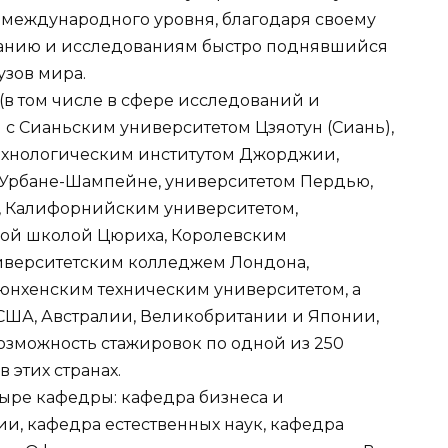
 международного уровня, благодаря своему
ванию и исследованиям быстро поднявшийся
узов мира.
(в том числе в сфере исследований и
 с Сианьским университетом Цзяотун (Сиань),
ехнологическим институтом Джорджии,
Урбане-Шампейне, университетом Пердью,
, Калифорнийским университетом,
ой школой Цюриха, Королевским
ниверситетским колледжем Лондона,
юнхенским техническим университетом, а
США, Австралии, Великобритании и Японии,
озможность стажировок по одной из 250
 этих странах.
тыре кафедры: кафедра бизнеса и
и, кафедра естественных наук, кафедра