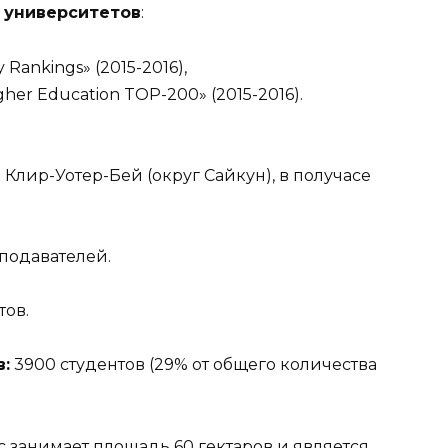
 университетов
:
 Rankings» (2015-2016),
her Education TOP-200» (2015-2016).
 Клир-Уотер-Бей (округ Сайкун), в получасе
подавателей.
тов.
:
3900 студентов (29% от общего количества
 занимает площадь 60 гектаров и является