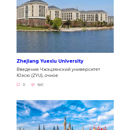
Zhejiang Yuexiu University
Введение Чжэцзянский университет
Юэсю (ZYU), очное
0
641