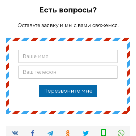
Есть вопросы?
Оставьте заявку и мы с вами свяжемся.
В
а
ш
В
е
а
и
ш
м
т
я
Перезвоните мне
е
*
л
е
ф
о
н
*