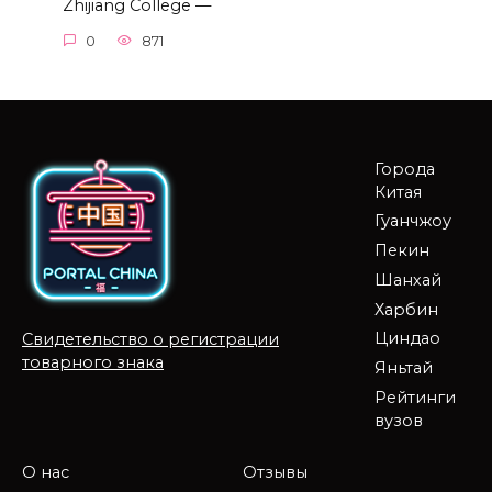
Zhijiang College —
0
871
Города
Китая
Гуанчжоу
Пекин
Шанхай
Харбин
Циндао
Свидетельство о регистрации
товарного знака
Яньтай
Рейтинги
вузов
О нас
Отзывы