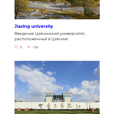
Jiaxing university
Введение Цзясинский университет,
расположенный в Цзясине
0
1.6к.