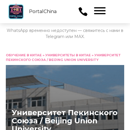
PortalChina
Menu
WhatsApp временно недоступен — свяжитесь с нами в
Telegram или MAX.
Перейти
к
ОБУЧЕНИЕ В КИТАЕ
»
УНИВЕРСИТЕТЫ В КИТАЕ
»
УНИВЕРСИТЕТ
ПЕКИНСКОГО СОЮЗА / BEIJING UNION UNIVERSITY
содержанию
Университет Пекинского
Союза / Beijing Union
University