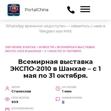
PortalChina
Menu
WhatsApp временно недоступен — свяжитесь с нами в
Telegram или MAX.
Перейти
к
ОБУЧЕНИЕ В КИТАЕ
»
НОВОСТИ
»
ВСЕМИРНАЯ ВЫСТАВКА
ЭКСПО-2010 В ШАНХАЕ – С 1 МАЯ ПО 31 ОКТЯБРЯ.
содержанию
Всемирная выставка
ЭКСПО-2010 в Шанхае – с 1
мая по 31 октября.
АВТОР
НА ЧТЕНИЕ
Станислав
1 мин
ПРОСМОТРОВ
КОММЕНТАРИИ
909
0
ОПУБЛИКОВАНО