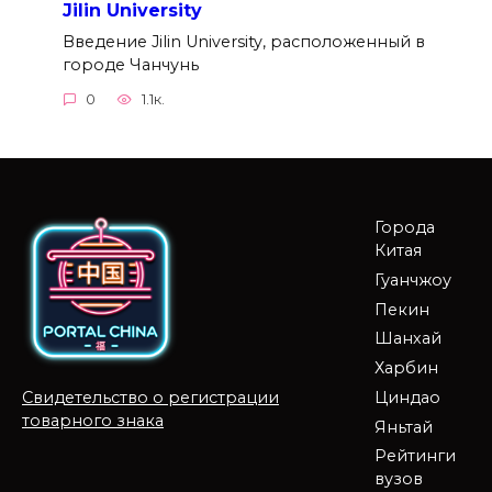
Jilin University
Введение Jilin University, расположенный в
городе Чанчунь
0
1.1к.
Города
Китая
Гуанчжоу
Пекин
Шанхай
Харбин
Циндао
Свидетельство о регистрации
товарного знака
Яньтай
Рейтинги
вузов