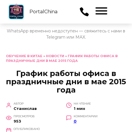
PortalChina
Menu
WhatsApp временно недоступен — свяжитесь с нами в
Telegram или MAX.
Перейти
к
ОБУЧЕНИЕ В КИТАЕ
»
НОВОСТИ
»
ГРАФИК РАБОТЫ ОФИСА В
ПРАЗДНИЧНЫЕ ДНИ В МАЕ 2015 ГОДА
содержанию
График работы офиса в
праздничные дни в мае 2015
года
АВТОР
НА ЧТЕНИЕ
Станислав
1 мин
ПРОСМОТРОВ
КОММЕНТАРИИ
953
0
ОПУБЛИКОВАНО