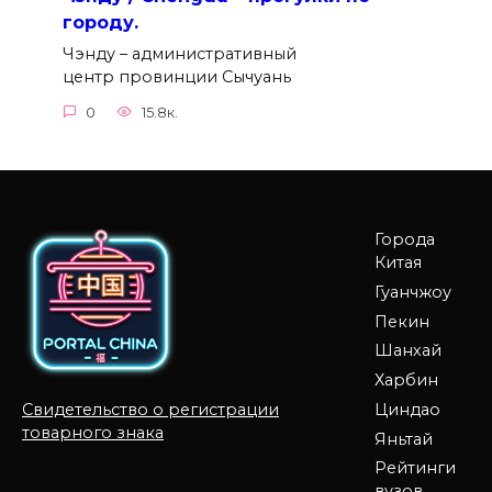
городу.
Чэнду – административный
центр провинции Сычуань
0
15.8к.
Города
Китая
Гуанчжоу
Пекин
Шанхай
Харбин
Циндао
Свидетельство о регистрации
товарного знака
Яньтай
Рейтинги
вузов