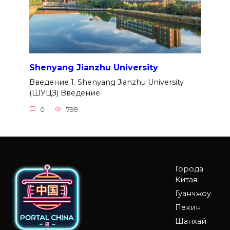
Shenyang Jianzhu University
Введение 1. Shenyang Jianzhu University
(ШУЦЗ) Введение
0
799
Города
Китая
Гуанчжоу
Пекин
Шанхай