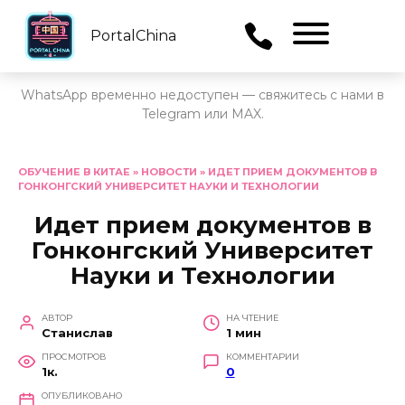
PortalChina
Menu
WhatsApp временно недоступен — свяжитесь с нами в
Telegram или MAX.
Перейти
к
ОБУЧЕНИЕ В КИТАЕ
»
НОВОСТИ
»
ИДЕТ ПРИЕМ ДОКУМЕНТОВ В
ГОНКОНГСКИЙ УНИВЕРСИТЕТ НАУКИ И ТЕХНОЛОГИИ
содержанию
Идет прием документов в
Гонконгский Университет
Науки и Технологии
АВТОР
НА ЧТЕНИЕ
Станислав
1 мин
ПРОСМОТРОВ
КОММЕНТАРИИ
1к.
0
ОПУБЛИКОВАНО