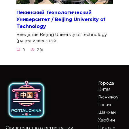
Пекинский Технологический
Университет / Beijing University of
Technology
Введение Beijing University of Technology
(ранее известный
0
2.1к.
Города
Китая
Гуанчжоу
Пекин
Шанхай
Харбин
Циндао
Свидетельство о регистрации