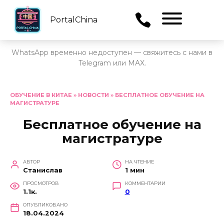
PortalChina
Menu
WhatsApp временно недоступен — свяжитесь с нами в
Telegram или MAX.
Перейти
к
ОБУЧЕНИЕ В КИТАЕ
»
НОВОСТИ
»
БЕСПЛАТНОЕ ОБУЧЕНИЕ НА
МАГИСТРАТУРЕ
содержанию
Бесплатное обучение на
магистратуре
АВТОР
НА ЧТЕНИЕ
Станислав
1 мин
ПРОСМОТРОВ
КОММЕНТАРИИ
1.1к.
0
ОПУБЛИКОВАНО
18.04.2024