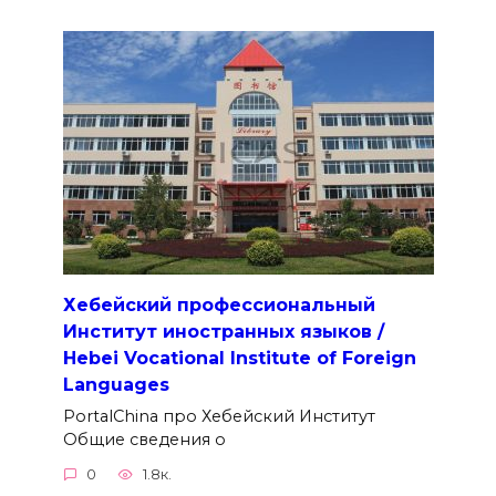
Хебейский профессиональный
Институт иностранных языков /
Hebei Vocational Institute of Foreign
Languages
PortalChina про Хебейский Институт
Общие сведения о
0
1.8к.