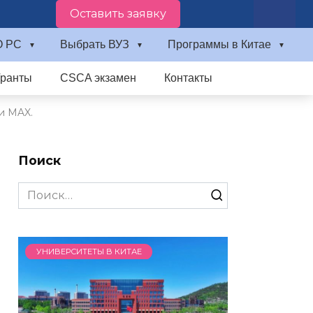
Оставить заявку
О PC
Выбрать ВУЗ
Программы в Китае
Гранты
CSCA экзамен
Контакты
и MAX.
Поиск
Search
for:
УНИВЕРСИТЕТЫ В КИТАЕ