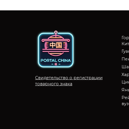
Го
Кит
Гу
Пе
Ша
Ха
Свидетельство о регистрации
Ци
товарного знака
Ян
Ре
ву