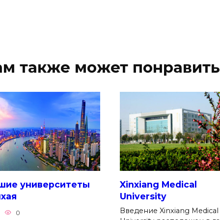
ам также может понравить
шие университеты
Xinxiang Medical
хая
University
Введение Xinxiang Medical
0