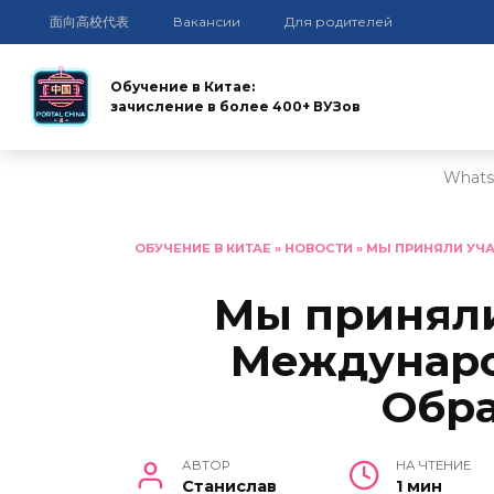
面向高校代表
Вакансии
Для родителей
Обучение в Китае:
зачисление в более 400+ ВУЗов
Whats
Перейти
к
ОБУЧЕНИЕ В КИТАЕ
»
НОВОСТИ
»
МЫ ПРИНЯЛИ УЧА
содержанию
Мы приняли
Междунаро
Обр
АВТОР
НА ЧТЕНИЕ
Станислав
1 мин