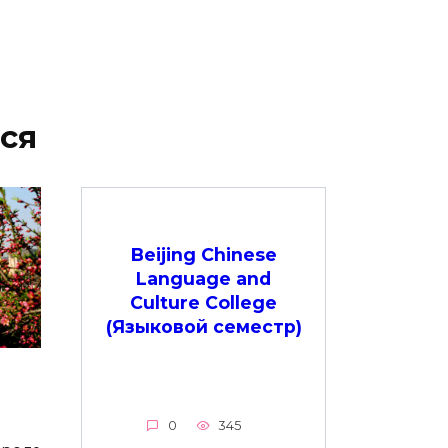
ся
Beijing Chinese
Language and
Culture College
(Языковой семестр)
0
345