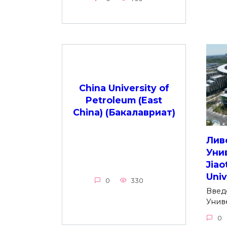
China University of
Petroleum (East
China) (Бакалавриат)
Лив
Уни
Jiao
Univ
0
330
Введ
Унив
0