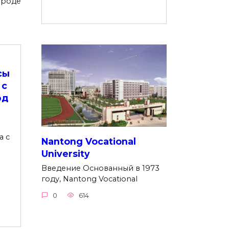
городе
сы
 с
од
а с
Nantong Vocational
University
Введение Основанный в 1973
году, Nantong Vocational
0
614