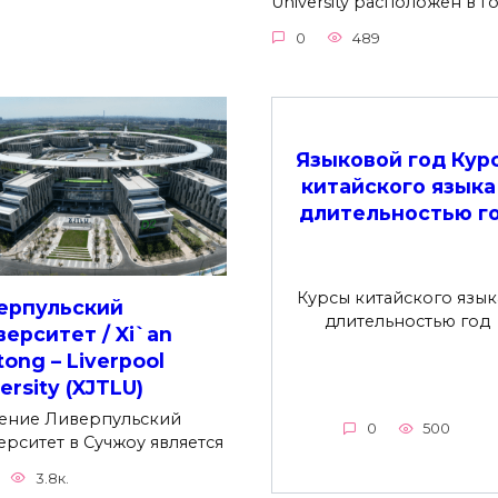
University расположен в 
0
489
Языковой год Кур
китайского языка
длительностью г
Курсы китайского язык
ерпульский
длительностью год
верситет / Xi`an
tong – Liverpool
ersity (XJTLU)
ение Ливерпульский
0
500
ерситет в Сучжоу является
3.8к.