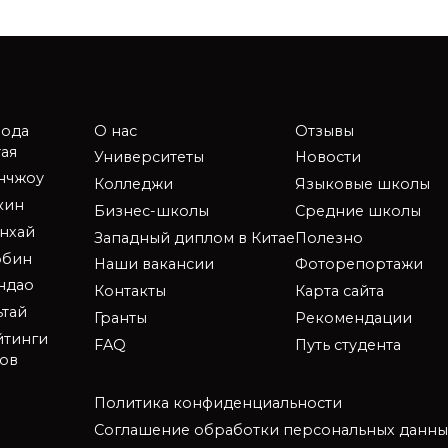
рода
О нас
Отзывы
ая
Университеты
Новости
анчжоу
Колледжи
Языковые школы
кин
Бизнес-школы
Средние школы
нхай
Западный диплом в Китае
Полезно
рбин
Наши вакансии
Фоторепортажи
ндао
Контакты
Карта сайта
ьтай
Гранты
Рекомендации
йтинги
FAQ
Путь студента
зов
Политика конфиденциальности
Соглашение обработки персональных данны