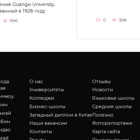
ние Guangxi University,
ванный в 1928 году
0
398
996
рода
О нас
Отзывы
ая
Университеты
Новости
анчжоу
Колледжи
Языковые школы
кин
Бизнес-школы
Средние школы
нхай
Западный диплом в Китае
Полезно
рбин
Наши вакансии
Фоторепортажи
ндао
Контакты
Карта сайта
ьтай
Гранты
Рекомендации