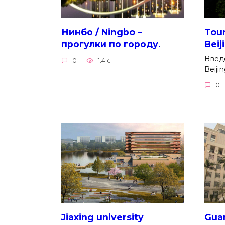
Нинбо / Ningbo –
Tour
прогулки по городу.
Beij
Введе
0
1.4к.
Beiji
0
Jiaxing university
Guan