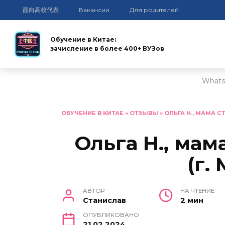
面向高校代表
Вакансии
Для родителей
Обучение в Китае:
зачисление в более 400+ ВУЗов
Whats
Перейти
к
ОБУЧЕНИЕ В КИТАЕ
»
ОТЗЫВЫ
»
ОЛЬГА Н., МАМА СТ
содержанию
Ольга Н., мам
(г.
АВТОР
НА ЧТЕНИЕ
Станислав
2 мин
ОПУБЛИКОВАНО
21.02.2024