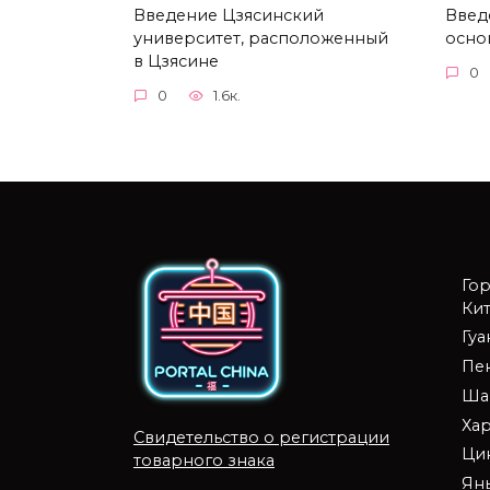
Введение Цзясинский
Введе
университет, расположенный
осно
в Цзясине
0
0
1.6к.
Го
Кит
Гу
Пе
Ша
Ха
Свидетельство о регистрации
Ци
товарного знака
Ян