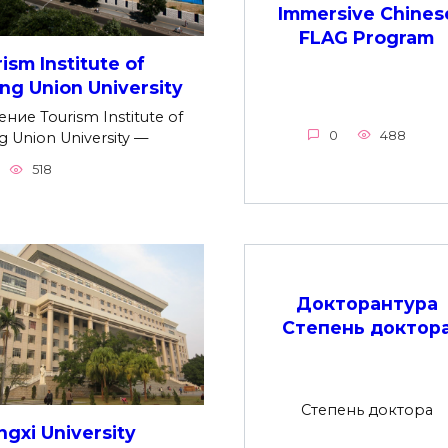
Immersive Chines
FLAG Program
ism Institute of
ing Union University
ние Tourism Institute of
0
488
ng Union University —
518
Докторантура
Степень доктор
Степень доктора
gxi University