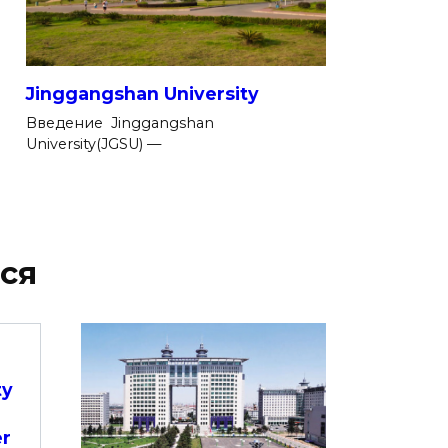
Jinggangshan University
Введение Jinggangshan
University(JGSU) —
ся
ty
r