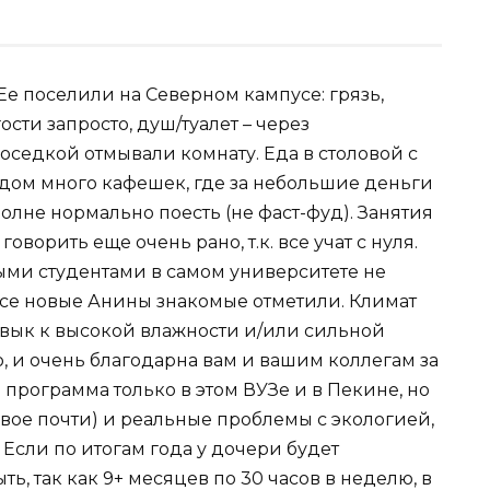
. Ее поселили на Северном кампусе: грязь,
ости запросто, душ/туалет – через
оседкой отмывали комнату. Еда в столовой с
ядом много кафешек, где за небольшие деньги
олне нормально поесть (не фаст-фуд). Занятия
оворить еще очень рано, т.к. все учат с нуля.
ми студентами в самом университете не
все новые Анины знакомые отметили. Климат
ривык к высокой влажности и/или сильной
, и очень благодарна вам и вашим коллегам за
программа только в этом ВУЗе и в Пекине, но
вое почти) и реальные проблемы с экологией,
 Если по итогам года у дочери будет
ь, так как 9+ месяцев по 30 часов в неделю, в