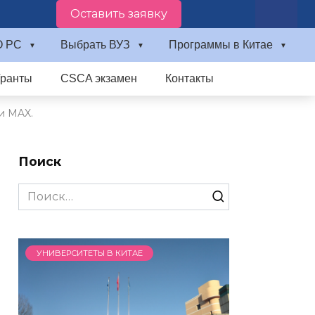
Оставить заявку
О PC
Выбрать ВУЗ
Программы в Китае
Гранты
CSCA экзамен
Контакты
и MAX.
Поиск
Search
for:
УНИВЕРСИТЕТЫ В КИТАЕ