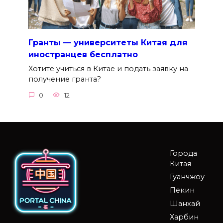
Гранты — университеты Китая для
иностранцев бесплатно
Хотите учиться в Китае и подать заявку на
получение гранта?
0
12
Города
Китая
Гуанчжоу
Пекин
Шанхай
Харбин