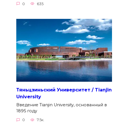
0
635
Тяньцзиньский Университет / Tianjin
University
Введение Tianjin University, основанный в
1895 году
0
7.5к.