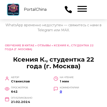
PortalChina
Menu
WhatsApp временно недоступен — свяжитесь с нами в
Telegram или MAX.
Перейти
к
ОБУЧЕНИЕ В КИТАЕ
»
ОТЗЫВЫ
»
КСЕНИЯ К., СТУДЕНТКА 22
ГОДА (Г. МОСКВА)
содержанию
Ксения К., студентка 22
года (г. Москва)
АВТОР
НА ЧТЕНИЕ
Станислав
1 мин
ПРОСМОТРОВ
КОММЕНТАРИИ
642
0
ОПУБЛИКОВАНО
21.02.2024