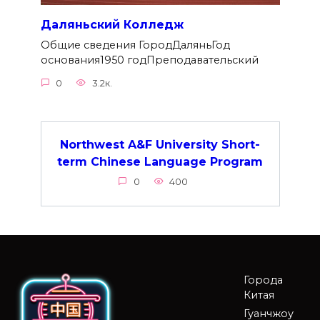
Даляньский Колледж
Общие сведения ГородДаляньГод
основания1950 годПреподавательский
0
3.2к.
Northwest A&F University Short-
term Chinese Language Program
0
400
Города
Китая
Гуанчжоу