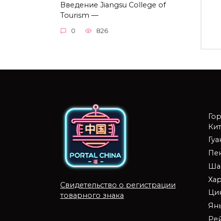
Введение Jiangsu College of
Tourism —
0
826
Го
Кит
Гу
Пе
Ша
Ха
Свидетельство о регистрации
Ци
товарного знака
Ян
Ре