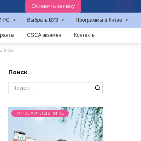
Оставить заявку
О PC
Выбрать ВУЗ
Программы в Китае
Гранты
CSCA экзамен
Контакты
и MAX.
Поиск
Search
for:
УНИВЕРСИТЕТЫ В КИТАЕ