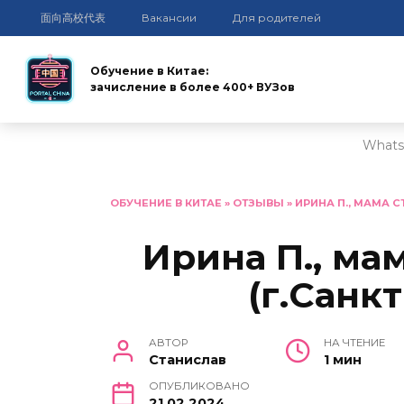
面向高校代表
Вакансии
Для родителей
Обучение в Китае:
зачисление в более 400+ ВУЗов
Whats
Перейти
к
ОБУЧЕНИЕ В КИТАЕ
»
ОТЗЫВЫ
»
ИРИНА П., МАМА С
содержанию
Ирина П., мам
(г.Санк
АВТОР
НА ЧТЕНИЕ
Станислав
1 мин
ОПУБЛИКОВАНО
21.02.2024