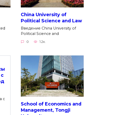
China University of
Political Science and Law
ced
Введение China University of
Political Science and
0
1.2к.
сы
 с
од
а с
School of Economics and
Management, Tongji