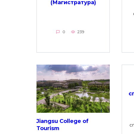
(Магистратура)
0
239
с
Jiangsu College of
с
Tourism