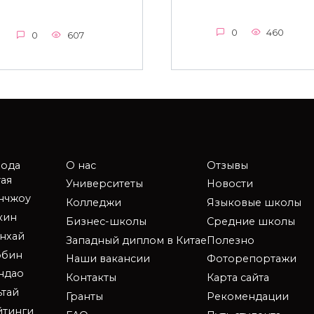
0
460
0
607
рода
О нас
Отзывы
ая
Университеты
Новости
анчжоу
Колледжи
Языковые школы
кин
Бизнес-школы
Средние школы
нхай
Западный диплом в Китае
Полезно
рбин
Наши вакансии
Фоторепортажи
ндао
Контакты
Карта сайта
ьтай
Гранты
Рекомендации
йтинги