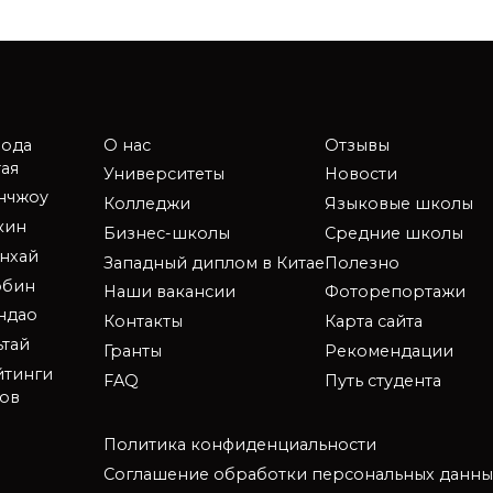
рода
О нас
Отзывы
ая
Университеты
Новости
анчжоу
Колледжи
Языковые школы
кин
Бизнес-школы
Средние школы
нхай
Западный диплом в Китае
Полезно
рбин
Наши вакансии
Фоторепортажи
ндао
Контакты
Карта сайта
ьтай
Гранты
Рекомендации
йтинги
FAQ
Путь студента
зов
Политика конфиденциальности
Соглашение обработки персональных данны