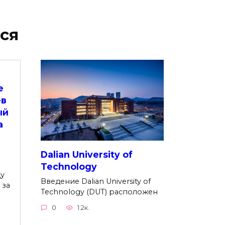
ся
е
ев
ый
а
Dalian University of
Technology
у
Введение Dalian University of
 за
Technology (DUT) расположен
0
1.2к.