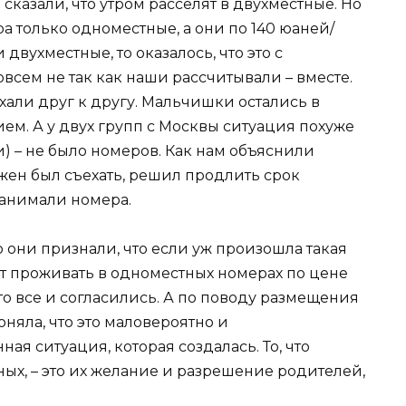
сказали, что утром расселят в двухместные. Но
а только одноместные, а они по 140 юаней/
двухместные, то оказалось, что это с
всем не так как наши рассчитывали – вместе.
хали друг к другу. Мальчишки остались в
ием. А у двух групп с Москвы ситуация похуже
ли) – не было номеров. Как нам объяснили
ен был съехать, решил продлить срок
озанимали номера.
о они признали, что если уж произошла такая
дут проживать в одноместных номерах по цене
что все и согласились. А по поводу размещения
оняла, что это маловероятно и
ная ситуация, которая создалась. То, что
ых, – это их желание и разрешение родителей,