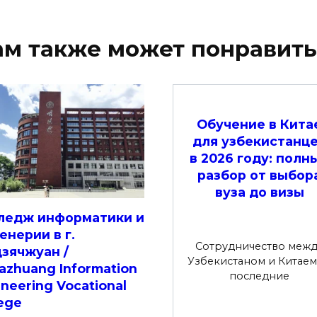
ам также может понравить
Обучение в Кита
для узбекистанц
в 2026 году: полн
разбор от выбор
вуза до визы
ледж информатики и
енерии в г.
Сотрудничество межд
зячжуан /
Узбекистаном и Китаем
iazhuang Information
последние
neering Vocational
lege