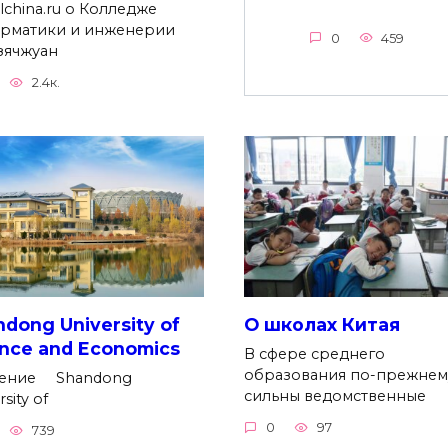
lchina.ru о Колледже
рматики и инженерии
0
459
ячжуан
2.4к.
dong University of
О школах Китая
ance and Economics
В сфере среднего
образования по-прежнем
ение Shandong
сильны ведомственные
rsity of
0
97
739