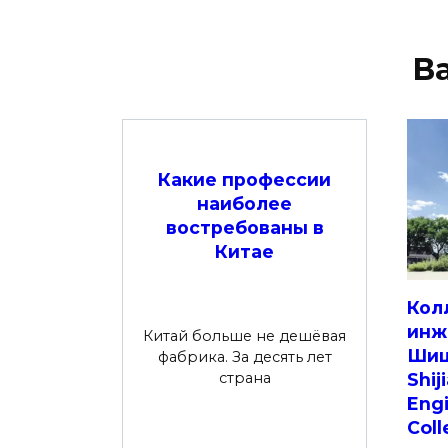
В
Какие профессии
наиболее
востребованы в
Китае
Кол
инж
Китай больше не дешёвая
Шиц
фабрика. За десять лет
страна
Shij
Engi
Col