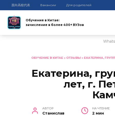
面向高校代表
Вакансии
Для родителей
Обучение в Китае:
зачисление в более 400+ ВУЗов
Whats
Перейти
к
ОБУЧЕНИЕ В КИТАЕ
»
ОТЗЫВЫ
»
ЕКАТЕРИНА, ГРУПП
содержанию
Екатерина, гру
лет, г. П
Кам
АВТОР
НА ЧТЕНИЕ
Станислав
2 мин