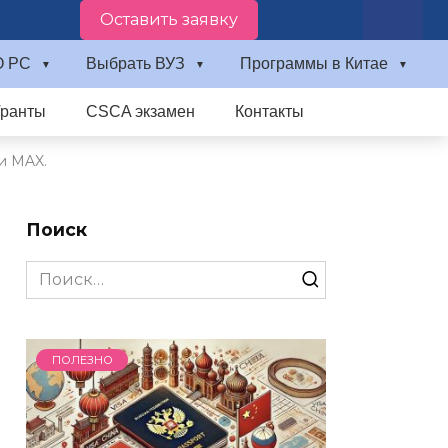
Оставить заявку
О PC
Выбрать ВУЗ
Программы в Китае
Гранты
CSCA экзамен
Контакты
и MAX.
Поиск
Search
for:
ПОЛЕЗНО