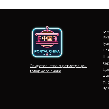
Го
Кит
Гу
Пе
Ша
Ха
Свидетельство о регистрации
Ци
товарного знака
Ян
Ре
ву