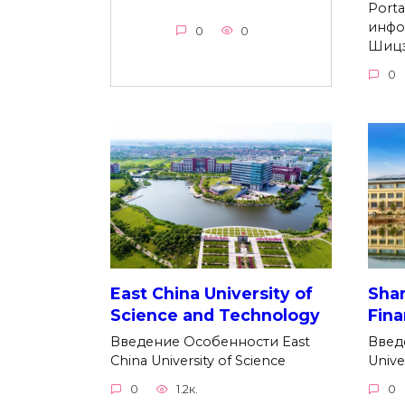
Porta
инфо
0
0
Шицз
0
East China University of
Shan
Science and Technology
Fin
Введение Особенности East
Введ
China University of Science
Unive
0
1.2к.
0