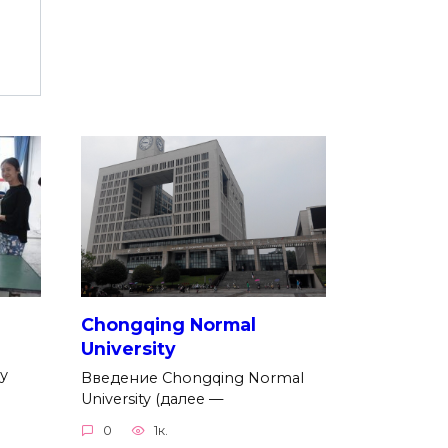
Chongqing Normal
University
у
Введение Chongqing Normal
University (далее —
0
1к.