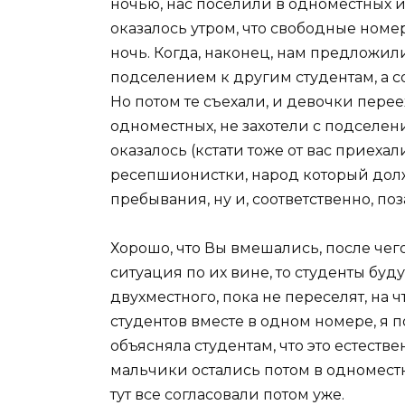
ночью, нас поселили в одноместных и 
оказалось утром, что свободные номер
ночь. Когда, наконец, нам предложили 
подселением к другим студентам, а со
Но потом те съехали, и девочки перее
одноместных, не захотели с подселен
оказалось (кстати тоже от вас приеха
ресепшионистки, народ который долж
пребывания, ну и, соответственно, п
Хорошо, что Вы вмешались, после чег
ситуация по их вине, то студенты бу
двухместного, пока не переселят, на 
студентов вместе в одном номере, я п
объясняла студентам, что это естествен
мальчики остались потом в одноместн
тут все согласовали потом уже.