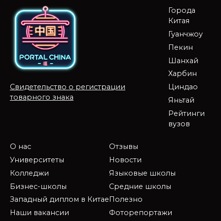
Города
Китая
Гуанчжоу
Пекин
Шанхай
Харбин
Циндао
Свидетельство о регистрации
товарного знака
Яньтай
Рейтинги
вузов
О нас
Отзывы
Университеты
Новости
Колледжи
Языковые школы
Бизнес-школы
Средние школы
Западный диплом в Китае
Полезно
Наши вакансии
Фоторепортажи