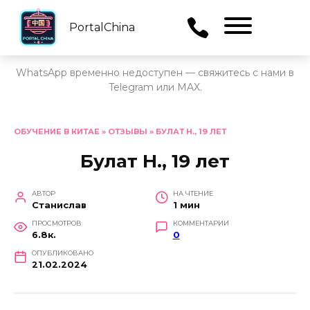
PortalChina
Menu
WhatsApp временно недоступен — свяжитесь с нами в
Telegram или MAX.
Перейти
к
ОБУЧЕНИЕ В КИТАЕ
»
ОТЗЫВЫ
»
БУЛАТ Н., 19 ЛЕТ
содержанию
Булат Н., 19 лет
АВТОР
НА ЧТЕНИЕ
Станислав
1 мин
ПРОСМОТРОВ
КОММЕНТАРИИ
6.8к.
0
ОПУБЛИКОВАНО
21.02.2024