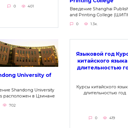
Printing College
0
401
Введение Shanghai Publis
and Printing College (ШИП
0
1.3к.
Языковой год Кур
китайского языка
длительностью г
dong University of
Курсы китайского язык
ение Shandong University
длительностью год
rts расположен в Цзинане
702
0
419