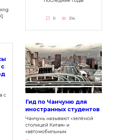
последние годы
hing
К)
0
314
сы
 с
од
а с
Гид по Чанчуню для
иностранных студентов
Чанчунь называют «зелёной
столицей Китая» и
«автомобильным