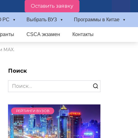
Оставить заявку
О PC
Выбрать ВУЗ
Программы в Китае
Гранты
CSCA экзамен
Контакты
и MAX.
Поиск
Search
for:
РЕЙТИНГИ ВУЗОВ