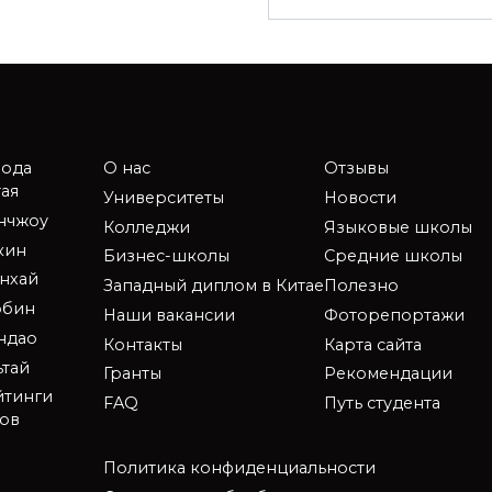
рода
О нас
Отзывы
ая
Университеты
Новости
анчжоу
Колледжи
Языковые школы
кин
Бизнес-школы
Средние школы
нхай
Западный диплом в Китае
Полезно
рбин
Наши вакансии
Фоторепортажи
ндао
Контакты
Карта сайта
ьтай
Гранты
Рекомендации
йтинги
FAQ
Путь студента
зов
Политика конфиденциальности