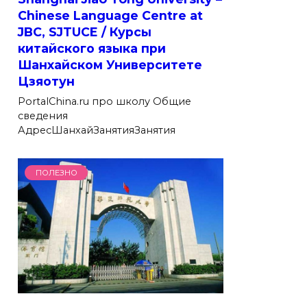
Chinese Language Centre at
JBC, SJTUCE / Курсы
китайского языка при
Шанхайском Университете
Цзяотун
PortalChina.ru про школу Общие
сведения
АдресШанхайЗанятияЗанятия
ПОЛЕЗНО