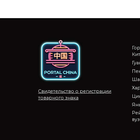
Го
Кит
Гу
Пе
Ша
Ха
Свидетельство о регистрации
Ци
товарного знака
Ян
Ре
ву