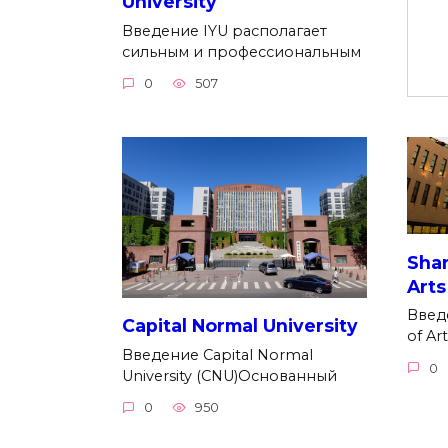
University
Введение IYU располагает
сильным и профессиональным
0
507
Shan
Arts
Введ
Capital Normal University
of A
Введение Capital Normal
0
University (CNU)Основанный
0
950