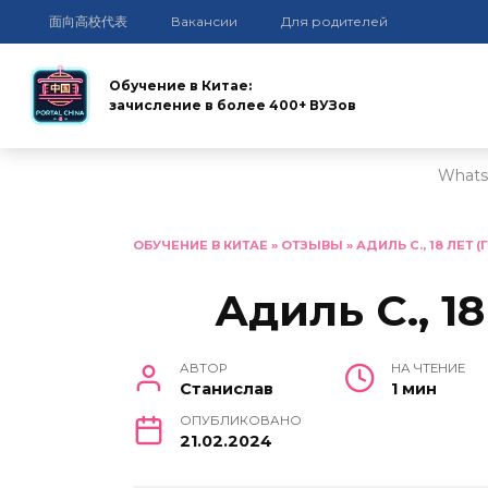
面向高校代表
Вакансии
Для родителей
Обучение в Китае:
зачисление в более 400+ ВУЗов
Whats
Перейти
к
ОБУЧЕНИЕ В КИТАЕ
»
ОТЗЫВЫ
»
АДИЛЬ С., 18 ЛЕТ (
содержанию
Адиль С., 18
АВТОР
НА ЧТЕНИЕ
Станислав
1 мин
ОПУБЛИКОВАНО
21.02.2024