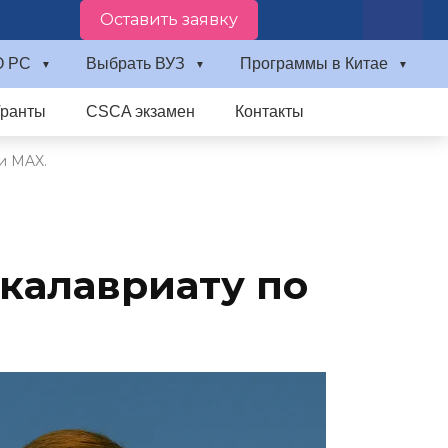
Оставить заявку
О PC
Выбрать ВУЗ
Программы в Китае
Гранты
CSCA экзамен
Контакты
и MAX.
акалавриату по