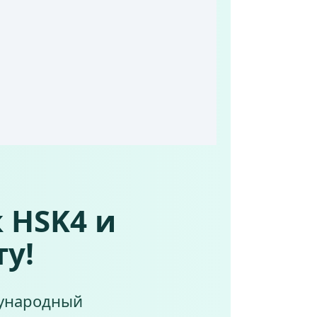
к HSK4 и
ту!
дународный