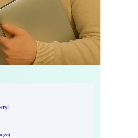
нту!
яцев)