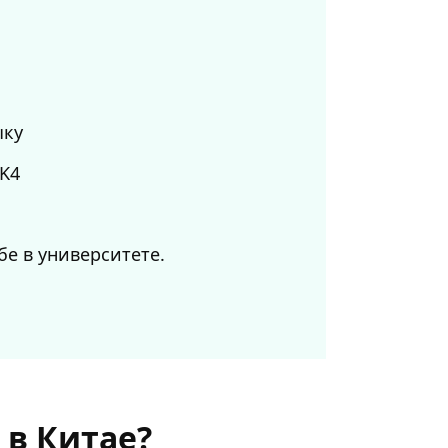
ыку
SK4
бе в университете.
 в Китае?