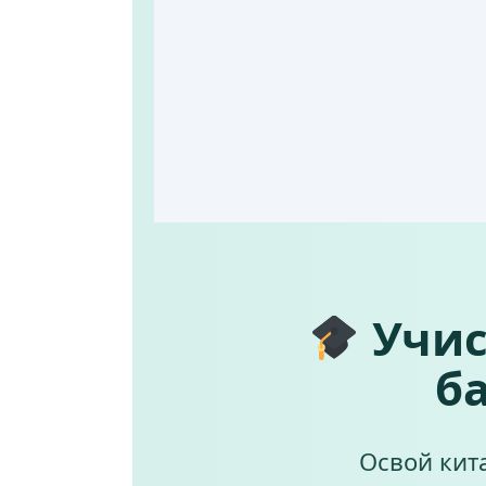
Учись
ба
Освой кит